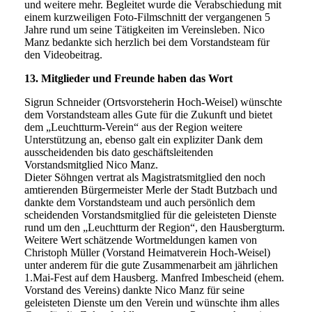
und weitere mehr. Begleitet wurde die Verabschiedung mit
einem kurzweiligen Foto-Filmschnitt der vergangenen 5
Jahre rund um seine Tätigkeiten im Vereinsleben. Nico
Manz bedankte sich herzlich bei dem Vorstandsteam für
den Videobeitrag.
13. Mitglieder und Freunde haben das Wort
Sigrun Schneider (Ortsvorsteherin Hoch-Weisel) wünschte
dem Vorstandsteam alles Gute für die Zukunft und bietet
dem „Leuchtturm-Verein“ aus der Region weitere
Unterstützung an, ebenso galt ein expliziter Dank dem
ausscheidenden bis dato geschäftsleitenden
Vorstandsmitglied Nico Manz.
Dieter Söhngen vertrat als Magistratsmitglied den noch
amtierenden Bürgermeister Merle der Stadt Butzbach und
dankte dem Vorstandsteam und auch persönlich dem
scheidenden Vorstandsmitglied für die geleisteten Dienste
rund um den „Leuchtturm der Region“, den Hausbergturm.
Weitere Wert schätzende Wortmeldungen kamen von
Christoph Müller (Vorstand Heimatverein Hoch-Weisel)
unter anderem für die gute Zusammenarbeit am jährlichen
1.Mai-Fest auf dem Hausberg. Manfred Imbescheid (ehem.
Vorstand des Vereins) dankte Nico Manz für seine
geleisteten Dienste um den Verein und wünschte ihm alles