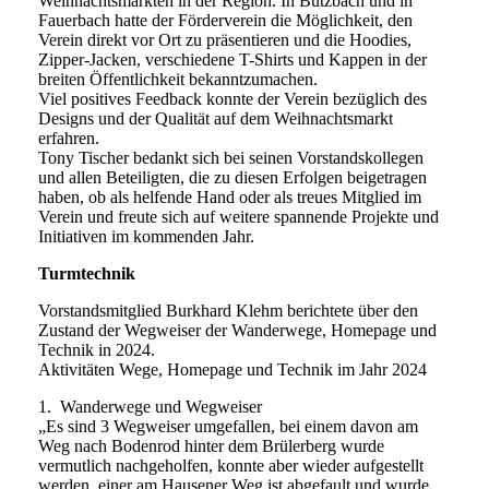
Weihnachtsmärkten in der Region. In Butzbach und in
Fauerbach hatte der Förderverein die Möglichkeit, den
Verein direkt vor Ort zu präsentieren und die Hoodies,
Zipper-Jacken, verschiedene T-Shirts und Kappen in der
breiten Öffentlichkeit bekanntzumachen.
Viel positives Feedback konnte der Verein bezüglich des
Designs und der Qualität auf dem Weihnachtsmarkt
erfahren.
Tony Tischer bedankt sich bei seinen Vorstandskollegen
und allen Beteiligten, die zu diesen Erfolgen beigetragen
haben, ob als helfende Hand oder als treues Mitglied im
Verein und freute sich auf weitere spannende Projekte und
Initiativen im kommenden Jahr.
Turmtechnik
Vorstandsmitglied Burkhard Klehm berichtete über den
Zustand der Wegweiser der Wanderwege, Homepage und
Technik in 2024.
Aktivitäten Wege, Homepage und Technik im Jahr 2024
1. Wanderwege und Wegweiser
„Es sind 3 Wegweiser umgefallen, bei einem davon am
Weg nach Bodenrod hinter dem Brülerberg wurde
vermutlich nachgeholfen, konnte aber wieder aufgestellt
werden, einer am Hausener Weg ist abgefault und wurde