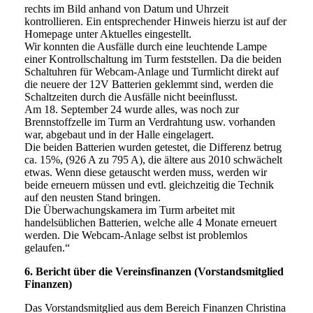
rechts im Bild anhand von Datum und Uhrzeit
kontrollieren. Ein entsprechender Hinweis hierzu ist auf der
Homepage unter Aktuelles eingestellt.
Wir konnten die Ausfälle durch eine leuchtende Lampe
einer Kontrollschaltung im Turm feststellen. Da die beiden
Schaltuhren für Webcam-Anlage und Turmlicht direkt auf
die neuere der 12V Batterien geklemmt sind, werden die
Schaltzeiten durch die Ausfälle nicht beeinflusst.
Am 18. September 24 wurde alles, was noch zur
Brennstoffzelle im Turm an Verdrahtung usw. vorhanden
war, abgebaut und in der Halle eingelagert.
Die beiden Batterien wurden getestet, die Differenz betrug
ca. 15%, (926 A zu 795 A), die ältere aus 2010 schwächelt
etwas. Wenn diese getauscht werden muss, werden wir
beide erneuern müssen und evtl. gleichzeitig die Technik
auf den neusten Stand bringen.
Die Überwachungskamera im Turm arbeitet mit
handelsüblichen Batterien, welche alle 4 Monate erneuert
werden. Die Webcam-Anlage selbst ist problemlos
gelaufen.“
6. Bericht über die Vereinsfinanzen (Vorstandsmitglied
Finanzen)
Das Vorstandsmitglied aus dem Bereich Finanzen Christina