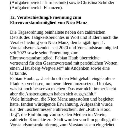
(Aufgabenbereich Turmtechnik) sowie Christina Schüßler
(Aufgabenbereich Finanzen).
12. Verabschiedung/Ernennung zum
Ehrenvorstandsmitglied von Nico Manz
Die Tagesordnung beinhaltete neben den zahlreichen
Details des Tätigkeitsberichtes in Wort und Bildern auch die
Verabschiedung von Nico Manz, den langjährigen 1.
Vorstandsvorsitzenden seit 2020 und Vorstandsteammitglied
seit 2023 sowie seine Ernennung zum
Ehrenvorstandsmitglied. Fabian Haub überreichte
vertretend für den Gesamtvorstand mit persönlichen Worten
einen „Hausberg-Wegweiser“ als Andenken sowie eine
Urkunde.
Fabian Haub: „…hast du oft den Mut gehabt eingelaufene
Pfade zu verlassen, um neue Ideen umzusetzen. Um das,
was ist noch besser zu machen. Das war nicht immer leicht
aber die Anstrengungen haben sich ausgezahlt.“
Viele Initiativen, die Nico Manz angestoßen und begleitet
hatte, fanden würdigende Erwähnung. Aufgezählt wurde
u.a. der Taschenmesser-Führerschein, der „Robin-Hood-
Tag“, die Einführung von sozialen Medien im Verein,
zahlreiche Kontakte zur Stadt wurden von ihm gepflegt, die
Vorstandsumstrukturierung zum Vorstandsteam eingeleitet