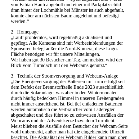
von Fabian Haub abgeholt und einer mit Parkplatzschild
dran hinter der Lochmühle bei Münster ist auch abgefault,
konnte aber am nächsten Baum angelehnt und befestigt
werden.“
2. Homepage
„Läuft problemlos, wird regelmäßig aktualisiert und
gepflegt. Alle Kameras sind mit Werbeeinblendungen der
Sponsoren belegt außer die Nord-Kamera, diese Logo-
Fläche benötigen wir für unsere Mitteilungen.
Wir haben gut 30 Besucher am Tag, am meisten wird der
Blick vom Turmdach mit den Webcams genutzt.“
3. Technik der Stromversorgung und Webcam-Anlage
„Die Energieversorgung der Batterien im Turm erfolgt seit
dem Defekt der Brennstoffzelle Ende 2023 ausschließlich
durch die Solaranlage, was aber in den Wintermonaten
durch häufig bedeckten Himmel in unseren Breitengraden
nicht immer ausreichend ist. Bei tief entladenen Batterien
werden automatisch die Verbraucher vom Laderegler
abgeschaltet und dies führt so zu zeitweisen Ausfällen der
Webcams und der Adventskerze bzw. dem Turmlicht.
Meist blieben die Ausfälle dem Besucher der Webcam-Seite
wohl unbemerkt, außer man hat die eingeblendete Uhrzeit
beachtet. Die Aktualität der Webcam-Bilder kann man oben