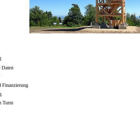
l
e Daten
 Finanzierung
g
m Turm