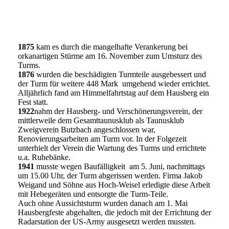
1875
kam es durch die mangelhafte Verankerung bei
orkanartigen Stürme am 16. November zum Umsturz des
Turms.
1876
wurden die beschädigten Turmteile ausgebessert und
der Turm für weitere 448 Mark umgehend wieder errichtet.
Alljährlich fand am Himmelfahrtstag auf dem Hausberg ein
Fest statt.
1922
nahm der Hausberg- und Verschönerungsverein, der
mittlerweile dem Gesamttaunusklub als Taunusklub
Zweigverein Butzbach angeschlossen war,
Renovierungsarbeiten am Turm vor. In der Folgezeit
unterhielt der Verein die Wartung des Turms und errichtete
u.a. Ruhebänke.
1941
musste wegen Baufälligkeit am 5. Juni, nachmittags
um 15.00 Uhr, der Turm abgerissen werden. Firma Jakob
Weigand und Söhne aus Hoch-Weisel erledigte diese Arbeit
mit Hebegeräten und entsorgte die Turm-Teile.
Auch ohne Aussichtsturm wurden danach am 1. Mai
Hausbergfeste abgehalten, die jedoch mit der Errichtung der
Radarstation der US-Army ausgesetzt werden mussten.